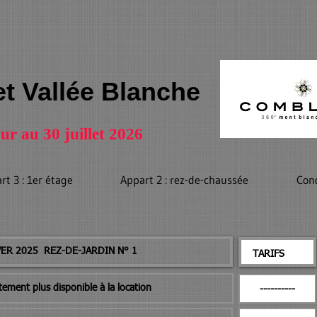
t Vallée Blanche
 au 30 juillet 2026
rt 3 : 1er étage
Appart 2 : rez-de-chaussée
Con